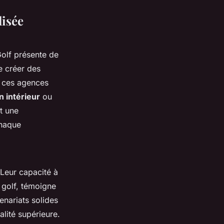
lisée
lf présente de
 créer des
, ces agences
n intérieur
ou
t une
chaque
 Leur capacité à
 golf, témoigne
enariats solides
lité supérieure.