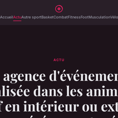
Accueil
Actu
Autre sport
Basket
Combat
Fitness
Foot
Musculation
Vél
ACTU
 agence d'événemen
lisée dans les ani
f en intérieur ou ex