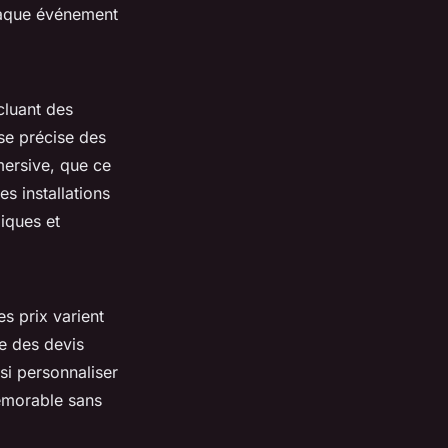
haque événement
cluant des
se précise des
mersive, que ce
es installations
diques et
es prix varient
se des devis
nsi personnaliser
mémorable sans