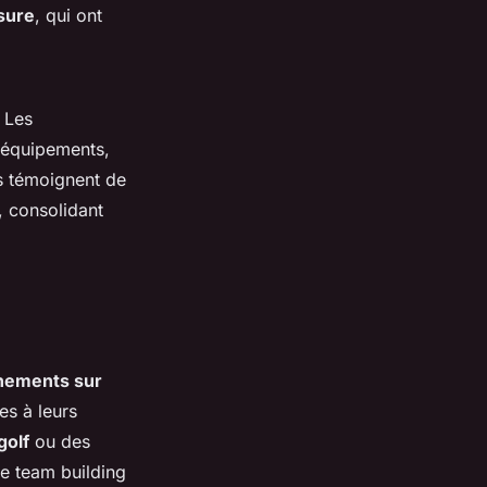
sure
, qui ont
. Les
s équipements,
fs témoignent de
, consolidant
nements sur
es à leurs
golf
ou des
de team building