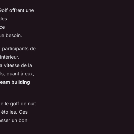
olf offrent une
des
ce
ue besoin.
 participants de
ntérieur.
la vitesse de la
fs, quant à eux,
team building
le golf de nuit
étoiles. Ces
asser un bon