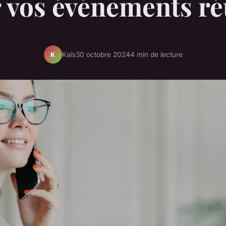
 vos événements ré
Kaïs
30 octobre 2024
4 min de lecture
K