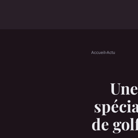
Accueil
›
Actu
Une
spécia
de gol