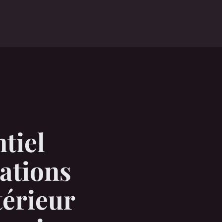
o
tiel
mations
térieur