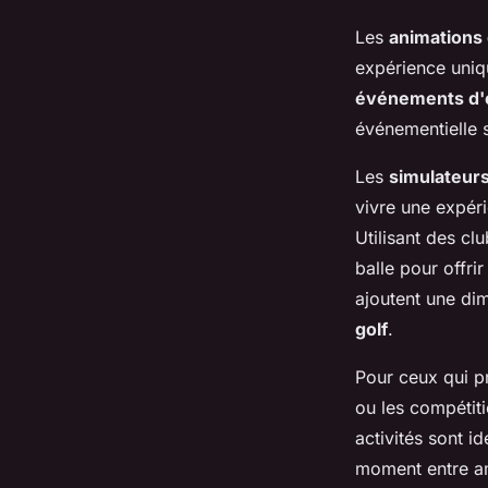
Les
animations 
expérience uniq
événements d'e
événementielle 
Les
simulateurs
vivre une expéri
Utilisant des clu
balle pour offri
ajoutent une dim
golf
.
Pour ceux qui pr
ou les compétit
activités sont 
moment entre am